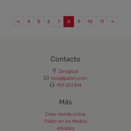
Previous
Next
«
4
5
6
7
8
9
10
11
»
Contacto
Zaragoza
hola@palbin.com
901 001 814
Más
Crear tienda online
Palbin en los Medios
Afiliados