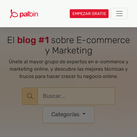
EMPEZAR GRATIS
El
blog #1
sobre E-commerce
y Marketing
Únete al mayor grupo de expertos en e-commerce y
marketing online, y descubre las mejores técnicas y
trucos para hacer crecer tu negocio online.
Username
Categorías