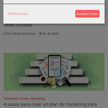
Social Media y Social Commerce
Preferencias
Aceptar todas
Los 7 mandamientos para tener éxito en las
redes sociales
Por Miriam Calvo Iso
16-12-2022
Tutoriales y Guías, Marketing
4 pasos para crear un plan de marketing para