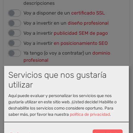
descripciones
Voy a disponer de un
certificado SSL
Voy a invertir en un
diseño profesional
Voy a invertir
publicidad SEM de pago
Voy a invertir
en posicionamiento SEO
Ya tengo (o voy a contratar) un
dominio
profesional
Servicios que nos gustaría
Tiempo estimado para empezar a vender:
200
utilizar
días
*
Aquí puede evaluar y personalizar los servicios que nos
gustaría utilizar en este sitio web. ¡Usted decide! Habilite o
Esta cifra es una cifra aproximada basada en las estadísticas de
deshabilite los servicios como considere oportuno.
Para
miles de tiendas online, y depende en último caso de muchos
factores tales como el sector y competencia del negocio, calidad y
saber más, por favor lea nuestra
política de privacidad
.
precio del producto, características de la tienda online, etc.