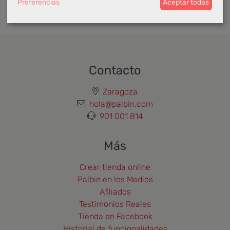
Preferencias
Aceptar todas
Contacto
Zaragoza
hola@palbin.com
901 001 814
Más
Crear tienda online
Palbin en los Medios
Afiliados
Testimonios Reales
Tienda en Facebook
Historial de funcionalidades