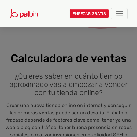
EMPEZAR GRATIS
Calculadora de ventas
¿Quieres saber en cuánto tiempo
aproximado vas a empezar a vender
con tu tienda online?
Crear una nueva tienda online en internet y conseguir
las primeras ventas puede ser un desafío. El éxito o
fracaso depende de factores clave como: tener ya una
web o blog con tráfico, tener buena presencia en redes
sociales, o realizar inversiones en publicidad SEM o