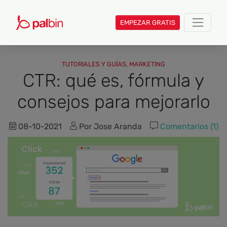
EMPEZAR GRATIS
TUTORIALES Y GUÍAS
,
MARKETING
CTR: qué es, fórmula y
consejos para mejorarlo
08-10-2021
Por Jose Aranda
Comentarios (1)