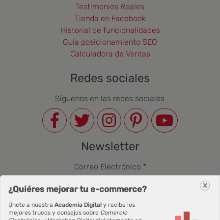
Testimonios Reales
Tienda en Facebook
Historial de funcionalidades
Guía posicionamiento SEO
Calculadora de Ventas
Redes sociales
Síguenos en las redes sociales
Newsletter
Correo Electrónico
x
¿Quiéres mejorar tu e-commerce?
Únete a nuestra
Academia Digital
y recibe los
mejores trucos y consejos sobre
Comercio
Suscribirse