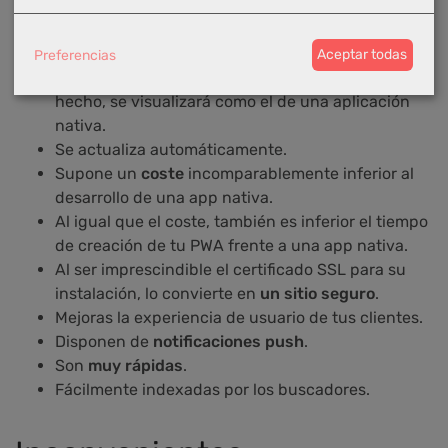
Se puede hacer uso de ella aunque el dispositivo
no disponga de Internet
.
Puedes instalar su acceso directo desde el
Preferencias
Aceptar todas
navegador en el escritorio del dispositivo. Una vez
hecho, se visualizará como el de una aplicación
nativa.
Se actualiza automáticamente.
Supone un
coste
incomparablemente inferior al
desarrollo de una app nativa.
Al igual que el coste, también es inferior el tiempo
de creación de tu PWA frente a una app nativa.
Al ser imprescindible el certificado SSL para su
instalación, lo convierte en
un sitio seguro
.
Mejoras la experiencia de usuario de tus clientes.
Disponen de
notificaciones push
.
Son
muy rápidas
.
Fácilmente indexadas por los buscadores.