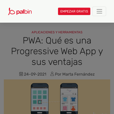
EMPEZAR GRATIS
APLICACIONES Y HERRAMIENTAS
PWA: Qué es una
Progressive Web App y
sus ventajas
24-09-2021
Por Marta Fernández