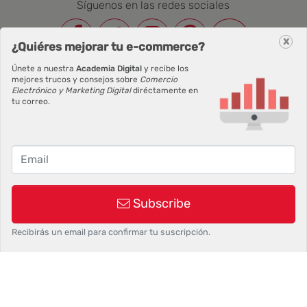
Síguenos en las redes sociales
x
¿Quiéres mejorar tu e-commerce?
Newsletter
Únete a nuestra
Academia Digital
y recibe los
mejores trucos y consejos sobre
Comercio
Electrónico y Marketing Digital
diréctamente en
Correo Electrónico
tu correo.
Suscribirse
Subscribe
Recibirás un email para confirmar tu suscripción.
©2026 Siokia SL | Palbin.com: Crea tu tienda en dos