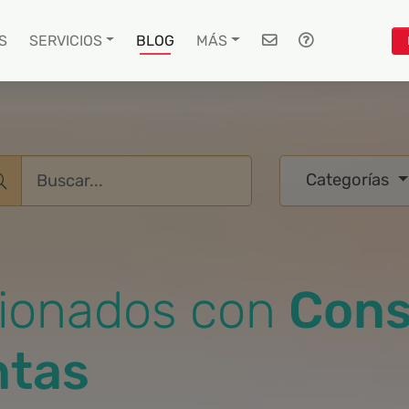
S
SERVICIOS
BLOG
MÁS
Username
Categorías
acionados con
Cons
ntas