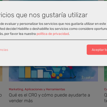
Marketing
S
icios que nos gustaría utilizar
Qué es el Quality Score en campañas y
C
cómo mejorarlo
I
de evaluar y personalizar los servicios que nos gustaría utilizar en este 
ted decide! Habilite o deshabilite los servicios como considere oportun
Por María Martinez Cano
05-12-2025
s, por favor lea nuestra
política de privacidad
.
ncias
Aceptar t
Marketing, Aplicaciones y Herramientas
C
o
Qué es el CRO y cómo puede ayudarte a
Q
vender más
t