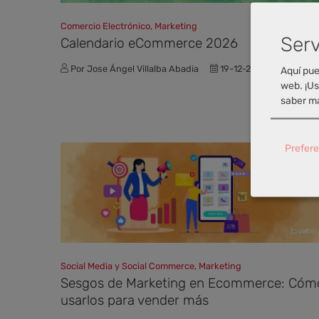
Comercio Electrónico, Marketing
Serv
Calendario eCommerce 2026
Por Jose Ángel Villalba Abadia
19-12-2025
Aquí pue
web. ¡Us
saber má
Prefere
Social Media y Social Commerce, Marketing
Sesgos de Marketing en Ecommerce: Cóm
usarlos para vender más