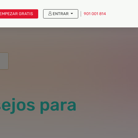
EMPEZAR GRATIS
ENTRAR
901 001 814
ejos para