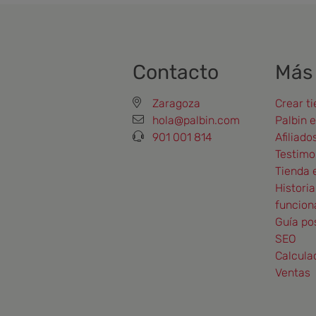
Contacto
Más
Zaragoza
Crear ti
hola@palbin.com
Palbin 
901 001 814
Afiliado
Testimo
Tienda 
Historia
funcion
Guía po
SEO
Calcula
Ventas