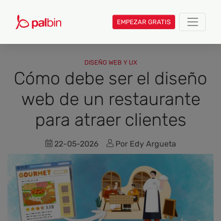
EMPEZAR GRATIS
DISEÑO WEB Y UX
Cómo debe ser el diseño
web de un restaurante
para atraer clientes
22-05-2026
Por Edy Argueta