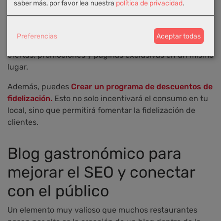
saber más, por favor lea nuestra
política de privacidad
.
Una página web es el lugar perfecto para lanzar
campañas
; por ello, contar con un sistema que permita
crear páginas exclusivas para una promoción concreta
Preferencias
Aceptar todas
es lo ideal. De esta manera, podrás gestionar todas las
ofertas, promociones y páginas exclusivas en un mismo
lugar.
Además, puedes
Crear un programa de descuentos de
fidelización.
Esto no solo incentivará el consumo en tu
local, sino que permitirá fomentar la fidelización de
clientes.
Blog gastronómico para
mejorar el SEO y conectar
con el público
Un elemento muy valioso que muchos restaurantes