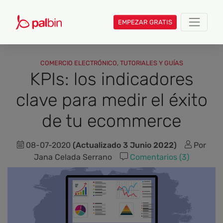
EMPEZAR GRATIS
COMERCIO ELECTRÓNICO
,
TUTORIALES Y GUÍAS
KPIs: los indicadores
clave para medir el éxito
de tu ecommerce
08-07-2020
(Actualizado 3 Junio 2022)
Por
Jana Celada Serrano
Comentarios (3)