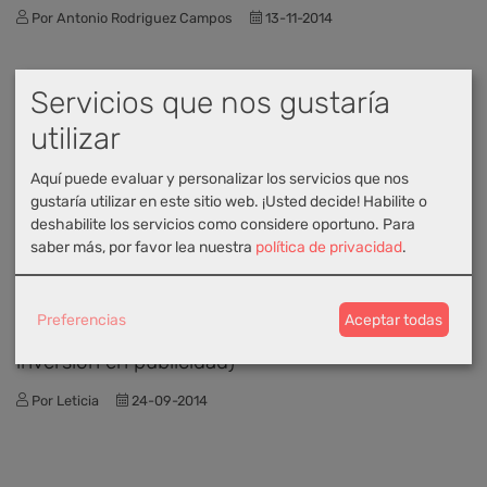
Por Antonio Rodriguez Campos
13-11-2014
Servicios que nos gustaría
utilizar
Aquí puede evaluar y personalizar los servicios que nos
gustaría utilizar en este sitio web. ¡Usted decide! Habilite o
deshabilite los servicios como considere oportuno.
Para
saber más, por favor lea nuestra
política de privacidad
.
Social Media y Social Commerce, Marketing
Preferencias
Aceptar todas
Cómo incitar a la venta en Facebook (sin
inversión en publicidad)
Por Leticia
24-09-2014