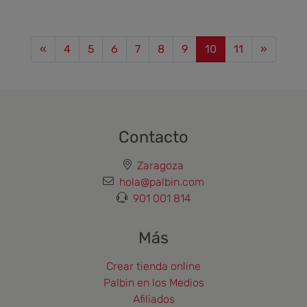
Previous
Next
«
4
5
6
7
8
9
10
11
»
Contacto
Zaragoza
hola@palbin.com
901 001 814
Más
Crear tienda online
Palbin en los Medios
Afiliados