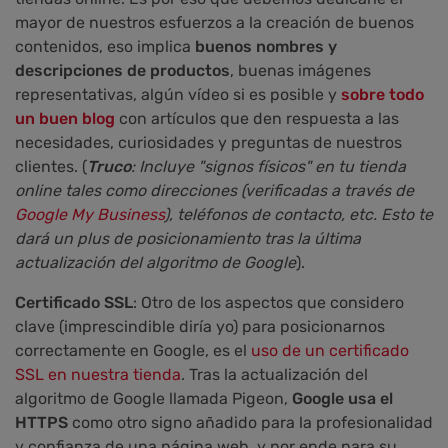
mayor de nuestros esfuerzos a la creación de buenos
contenidos, eso implica
buenos nombres y
descripciones de productos
, buenas imágenes
representativas, algún vídeo si es posible y
sobre todo
un buen blog
con artículos que den respuesta a las
necesidades, curiosidades y preguntas de nuestros
clientes. (
T
r
u
c
o
: Incluye "signos físicos" en tu tienda
online tales como direcciones (verificadas a través de
Google My Business
), teléfonos de contacto, etc. Esto te
dará un plus d
e posicionamiento tras la última
actualización d
el algoritmo de
Google
).
Certificado SSL
: Otro de los aspectos que considero
clave (imprescindible diría yo) para posicionarnos
correctamente en Google, es el
uso de un certificado
SSL en nuestra tienda
. Tras la actualización del
algoritmo de Google llamada Pigeon,
Google usa el
HTTPS
como otro signo añadido para la profesionalidad
y confianza de una página web, y por ende para su