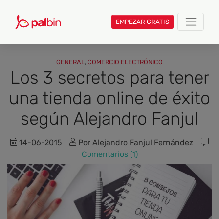
EMPEZAR GRATIS
GENERAL
,
COMERCIO ELECTRÓNICO
Los 3 secretos para tener
una tienda online de éxito
según Alejandro Fanjul
14-06-2015
Por Alejandro Fanjul Fernández
Comentarios (1)