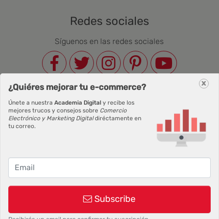
Redes sociales
Síguenos en las redes sociales
x
¿Quiéres mejorar tu e-commerce?
Newsletter
Únete a nuestra
Academia Digital
y recibe los
Correo Electrónico
mejores trucos y consejos sobre
Comercio
Electrónico y Marketing Digital
diréctamente en
tu correo.
Suscribirse
Subscribe