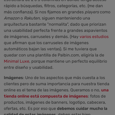
rápido a búsquedas, filtros, categorías, etc. (me dan
más confianza). Si nos fijamos en grandes
players
como
Ama
zon
o
Rak
uten
, siguen manteniendo una
arquitectura bastante "normalita", dado que priorizan
una usabilidad perfecta frente a grandes aspavientos
de imágenes, carruseles y demás. (Hay
varios estudios
que afirman que los carruseles de imágenes
automáticos bajan las ventas). Si me tuviera que
quedar con una plantilla de Palbin.com, eligiría la de
Minimal Luxe
, porque mantiene un perfecto equilibrio
entre diseño y usabilidad.
Imágenes
: Uno de los aspectos que más cuesta a los
clientes pero de suma importancia para nuestra tienda
online es el tema de las imágenes. Queramos o no,
una
tienda online está compuesta de imágenes
: fotos de
productos, imágenes de banners, logotipo, cabecera,
ofertas, etc. Es por eso que
debemos cuidar mucho la
calidad de estas imágenes
, deben estar bien