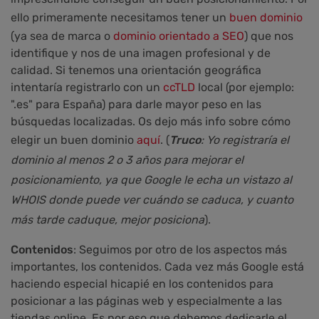
ello primeramente
necesitamos
tener un
buen dominio
(ya sea de marca o
dominio orientado a SEO
) que nos
identifique y nos de una imagen profesional y de
calidad. Si tenemos una orientación geográfica
intentaría registrarlo con un
ccTLD
local (por ejemplo:
".es" para España) para darle mayor peso en las
búsquedas localizadas. Os dejo más info sobre cómo
elegir un buen dominio
aquí
. (
Tru
co
:
Yo
registraría el
dominio
al menos 2 o 3 años para mejorar el
posicionamiento, ya que Google le echa un vistazo al
WHOIS donde puede ver cuándo se caduca, y cuanto
más tarde
caduque, mejor posiciona
).
Contenidos
: Seguimos por otro de los aspectos más
importantes, los contenidos. Cada vez más Google está
haciendo especial hicapié en los contenidos para
posicionar a las páginas web y especialmente a las
tiendas online. Es por eso que debemos dedicarle el