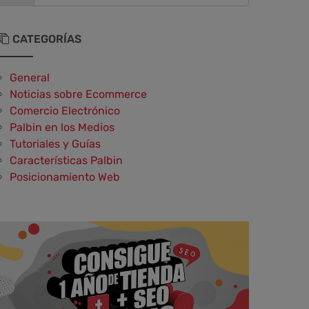
CATEGORÍAS
General
Noticias sobre Ecommerce
Comercio Electrónico
Palbin en los Medios
Tutoriales y Guías
Características Palbin
Posicionamiento Web
Social Media y Social Commerce
Marketing
Aplicaciones y Herramientas
Testimonios y Opiniones de Palbin.com
Diseño web y UX