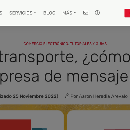
S
SERVICIOS
BLOG
MÁS
COMERCIO ELECTRÓNICO
,
TUTORIALES Y GUÍAS
ransporte, ¿cómo 
presa de mensajer
izado 25 Noviembre 2022)
Por Aaron Heredia Arevalo