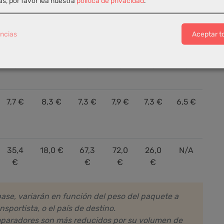
s, por favor lea nuestra
política de privacidad
.
X
X
ncias
Aceptar t
19,0
16,4 €
11,5
19,0
23,3
14,4
€
€
€
€
€
7,7 €
8,3 €
7,3 €
7,9 €
7,3 €
6,5 €
35,4
18,0 €
67,3
72,0
26,0
N/A
€
€
€
€
base, variarán en función del peso del paquete a
nsportista, o el país de destino.
comparadores son más reducidos por su volumen de