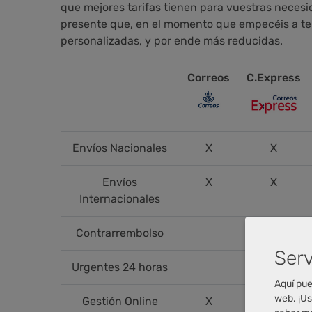
que mejores tarifas tienen para vuestras neces
presente que, en el momento que empecéis a tene
personalizadas, y por ende más reducidas.
Correos
C.Express
Envíos Nacionales
X
X
Envíos
X
X
Internacionales
Contrarrembolso
X
Serv
Urgentes 24 horas
X
Aquí pue
web. ¡Us
Gestión Online
X
X