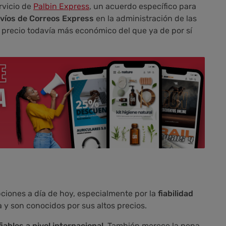
rvicio de
Palbin Express
, un acuerdo específico para
víos de Correos Express
en la administración de las
n precio todavía más económico del que ya de por sí
ciones a día de hoy, especialmente por la
fiabilidad
a y son conocidos por sus altos precios.
iables a nivel internacional
. También merece la pena