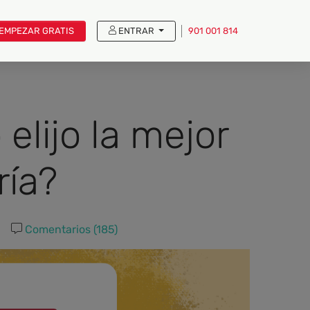
EMPEZAR GRATIS
ENTRAR
901 001 814
elijo la mejor
ía?
Comentarios (185)