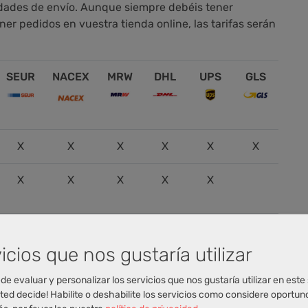
idades de envío. Aunque siempre debéis tener
r pedidos en vuestra tienda online, las tarifas serán
SEUR
NACEX
MRW
DHL
UPS
GLS
X
X
X
X
X
X
X
X
X
X
X
icios que nos gustaría utilizar
X
X
X
X
X
X
de evaluar y personalizar los servicios que nos gustaría utilizar en este 
ted decide! Habilite o deshabilite los servicios como considere oportun
X
X
X
X
X
X