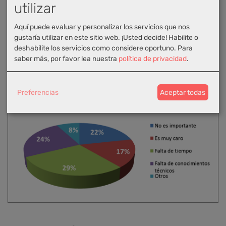
utilizar
Aquí puede evaluar y personalizar los servicios que nos
Son dos sentimientos contrapuestos y contradictorios
gustaría utilizar en este sitio web. ¡Usted decide! Habilite o
que nos obligaron a realizar un
análisis del por qué.
Los
deshabilite los servicios como considere oportuno.
Para
principales argumentos para no "haberse lanzado" son
saber más, por favor lea nuestra
política de privacidad
.
la
falta de tiempo (29%), la falta de conocimientos
técnicos (24%) y los precios que se han de pagar (17%).
Preferencias
Aceptar todas