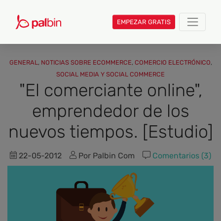
EMPEZAR GRATIS
GENERAL
,
NOTICIAS SOBRE ECOMMERCE
,
COMERCIO ELECTRÓNICO
,
SOCIAL MEDIA Y SOCIAL COMMERCE
"El comerciante online",
emprendedor de los
nuevos tiempos. [Estudio]
22-05-2012
Por Palbin Com
Comentarios (3)