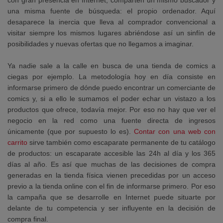
con gran presencia en Internet, comparten un mismo buscador y
una misma fuente de búsqueda: el propio ordenador. Aquí
desaparece la inercia que lleva al comprador convencional a
visitar siempre los mismos lugares abriéndose así un sinfín de
posibilidades y nuevas ofertas que no llegamos a imaginar.
Ya nadie sale a la calle en busca de una tienda de comics a
ciegas por ejemplo. La metodología hoy en día consiste en
informarse primero de dónde puedo encontrar un comerciante de
comics y, si a ello le sumamos el poder echar un vistazo a los
productos que ofrece, todavía mejor. Por eso no hay que ver el
negocio en la red como una fuente directa de ingresos
únicamente (que por supuesto lo es).
Contar con una web con
carrito
sirve también como escaparate permanente de tu catálogo
de productos:
un escaparate accesible las 24h al día y los 365
días al año.
Es así que muchas de las decisiones de compra
generadas en la tienda física vienen precedidas por un acceso
previo a la tienda online con el fin de informarse primero. Por eso
la campaña que se desarrolle en Internet
puede situarte por
delante de tu competencia y ser influyente en la decisión de
compra final
.