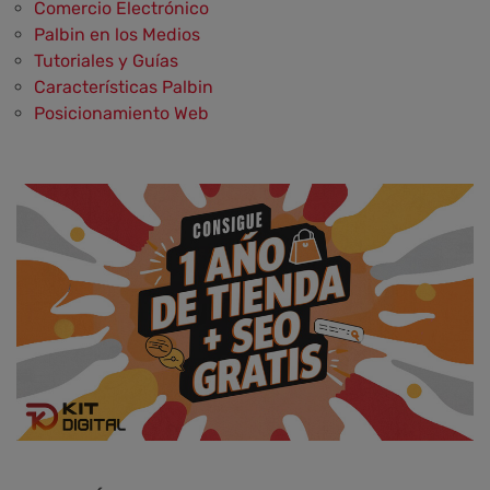
Comercio Electrónico
Palbin en los Medios
Tutoriales y Guías
Características Palbin
Posicionamiento Web
Social Media y Social Commerce
Marketing
Aplicaciones y Herramientas
Testimonios y Opiniones de Palbin.com
Diseño web y UX