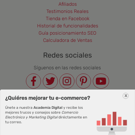
Afiliados
Testimonios Reales
Tienda en Facebook
Historial de funcionalidades
Guía posicionamiento SEO
Calculadora de Ventas
Redes sociales
Síguenos en las redes sociales
x
Newsletter
¿Quiéres mejorar tu e-commerce?
Únete a nuestra
Academia Digital
y recibe los
Correo Electrónico
mejores trucos y consejos sobre
Comercio
Electrónico y Marketing Digital
diréctamente en
tu correo.