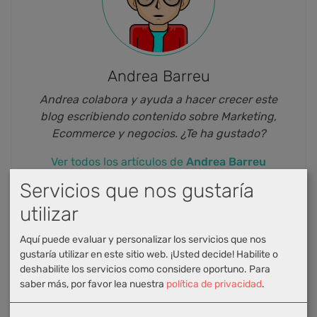
Andrea Barreu
Andrea colabora y ayuda a hacer crecer este
blog escribiendo contenido sobre Marketing,
Ecommerce y negocios. ¿Te ha gustado?
Ver todos los artículos de
Andrea Barreu
Servicios que nos gustaría
utilizar
Quizás encuentres interesantes los siguientes
artículos
relacionados
:
Aquí puede evaluar y personalizar los servicios que nos
gustaría utilizar en este sitio web. ¡Usted decide! Habilite o
deshabilite los servicios como considere oportuno.
Para
saber más, por favor lea nuestra
política de privacidad
.