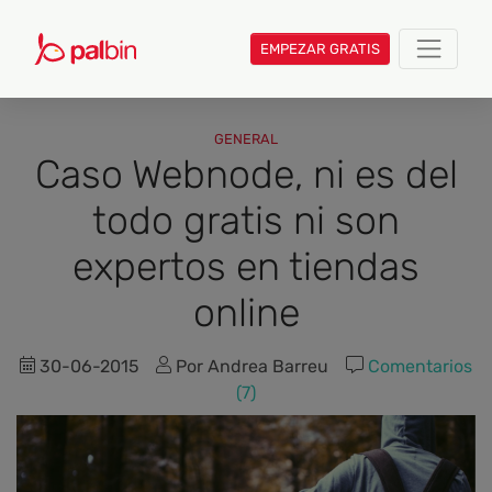
EMPEZAR GRATIS
GENERAL
Caso Webnode, ni es del
todo gratis ni son
expertos en tiendas
online
30-06-2015
Por Andrea Barreu
Comentarios
(7)