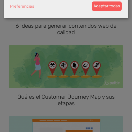
Preferencias
Aceptar todas
6 Ideas para generar contenidos web de
calidad
Qué es el Customer Journey Map y sus
etapas