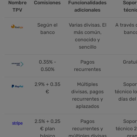
Nombre
Comisiones
Funcionalidades
Sopor
TPV
adicionales
técni
Según el
Varias divisas. El
A través 
banco
más común,
banc
conocido y
sencillo
0.35% -
Pagos
Gratui
0.50%
recurrentes
2.9% + 0.35
Múltiples
Sopor
€
divisas, pagos
técnico l
recurrentes y
días del
aplazados
2.5% + 0,25
Pagos
Sopor
€ plan
recurrentes y
técnico 2
básico
múltiples divisas
gra