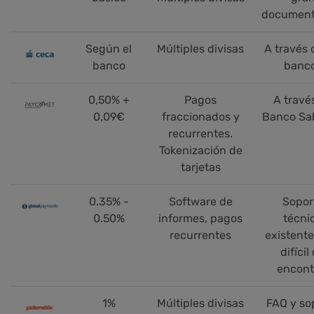
document
Según el
Múltiples divisas
A través 
banco
banc
0,50% +
Pagos
A travé
0,09€
fraccionados y
Banco Sa
recurrentes.
Tokenización de
tarjetas
0.35% -
Software de
Sopor
0.50%
informes, pagos
técni
recurrentes
existente
difícil
encont
1%
Múltiples divisas
FAQ y so