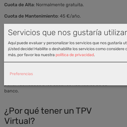
Cuota de Alta
: Normalmente gratuita.
Cuota de Mantenimiento
: 45 €/año.
Comisión por Transacción
: 0.50% - 1.00%.
Servicios que nos gustaría utiliza
No solo estos 5 bancos dan la posibilidad de contratar
Aquí puede evaluar y personalizar los servicios que nos gustaría uti
un TPV Virtual en España. Evidentemente, hemos
¡Usted decide! Habilite o deshabilite los servicios como considere 
elegido los 5 más comunes que nos hemos encontrado
más, por favor lea nuestra
política de privacidad
.
entre los usuarios de Palbin.com.
También
te recomendamos que preguntes en tu
Preferencias
propio banco
para conocer sus servicios, ya que suelen
poner facilidades a los usuarios habituales de su
banco.
¿Por qué tener un TPV
Virtual?