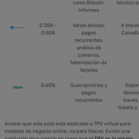
como Bitcoin.
técnico e
Informes
0.35% -
Varias divisas,
A travé
0.50%
pagos
CaixaB
recurrentes,
análisis de
comercio,
tokenización de
tarjetas
0.60%
Suscripciones y
Sopor
pagos
técnic
recurrentes
través
tickets y
Aclarar que este post está dedicado a TPV virtual para
modelos de negocio online, no para físicos. Existe una
confusión muy común en creer que e
l TPV es lo mismo