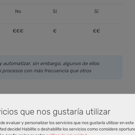
No
Sí
Sí
€€€
€
€€
 automatizar, sin embargo, algunos de ellos
s procesos con más frecuencia que otros
icios que nos gustaría utilizar
de evaluar y personalizar los servicios que nos gustaría utilizar en este 
ted decide! Habilite o deshabilite los servicios como considere oportun