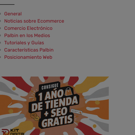
General
Noticias sobre Ecommerce
Comercio Electrónico
Palbin en los Medios
Tutoriales y Guías
Características Palbin
Posicionamiento Web
Social Media y Social Commerce
Marketing
Aplicaciones y Herramientas
Testimonios y Opiniones de Palbin.com
Diseño web y UX