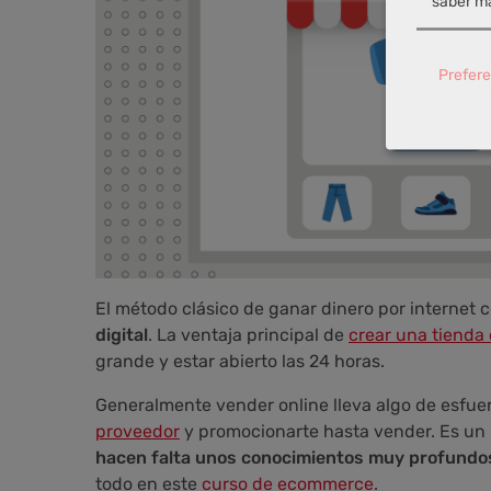
saber má
Prefere
El método clásico de ganar dinero por internet 
digital
. La ventaja principal de
crear una tienda 
grande y estar abierto las 24 horas.
Generalmente vender online lleva algo de esfue
proveedor
y promocionarte hasta vender. Es un
hacen falta unos conocimientos muy profundo
todo en este
curso de ecommerce
.