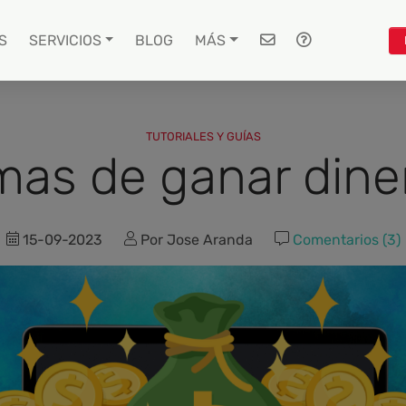
S
SERVICIOS
BLOG
MÁS
TUTORIALES Y GUÍAS
mas de ganar diner
15-09-2023
Por Jose Aranda
Comentarios (3)