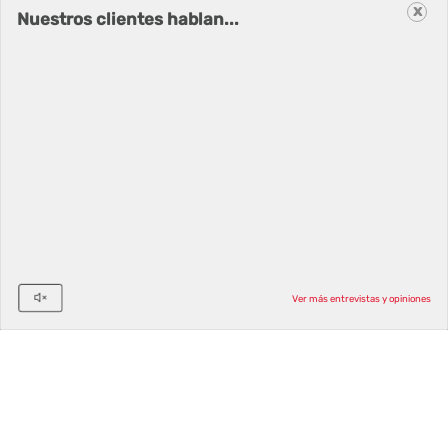
x
Nuestros clientes hablan...
Newsletter
Correo Electrónico
Suscribirse
Ver más entrevistas y opiniones
©2026 Siokia SL | Palbin.com: Crea tu tienda en dos
pasos, 1 y 2.
Condiciones de uso
y
Política de
privacidad