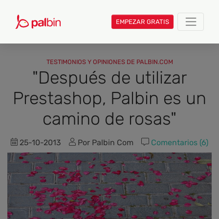
EMPEZAR GRATIS
TESTIMONIOS Y OPINIONES DE PALBIN.COM
"Después de utilizar
Prestashop, Palbin es un
camino de rosas"
25-10-2013
Por Palbin Com
Comentarios (6)