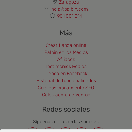
Zaragoza
hola@palbin.com
901 001 814
Más
Crear tienda online
Palbin en los Medios
Afiliados
Testimonios Reales
Tienda en Facebook
Historial de funcionalidades
Guía posicionamiento SEO
Calculadora de Ventas
Redes sociales
Síguenos en las redes sociales