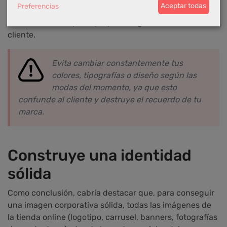
Preferencias
Aceptar todas
La coherencia debe mantenerse desde el primer clic
en la web hasta que el paquete llega a las manos del
cliente.
Evita cambiar constantemente tus
colores, tipografías o diseño según las
modas del momento, ya que esto
confunde al cliente y destruye el recuerdo de tu
marca.
Construye una identidad
sólida
Como conclusión, cabría destacar que, para conseguir
una imagen corporativa sólida, todas las imágenes de
la tienda online (logotipo, carrusel, banners, fotografías