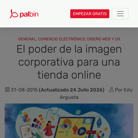
EMPEZAR GRATIS
GENERAL
,
COMERCIO ELECTRÓNICO
,
DISEÑO WEB Y UX
El poder de la imagen
corporativa para una
tienda online
31-08-2015
(Actualizado 24 Julio 2026)
Por Edy
Argueta