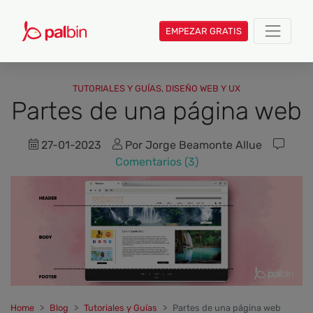
EMPEZAR GRATIS
TUTORIALES Y GUÍAS
,
DISEÑO WEB Y UX
Partes de una página web
27-01-2023
Por Jorge Beamonte Allue
Comentarios (3)
Home
Blog
Tutoriales y Guías
Partes de una página web