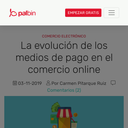
EMPEZAR GRATIS
COMERCIO ELECTRÓNICO
La evolución de los
medios de pago en el
comercio online
03-11-2019
Por Carmen Pitarque Ruiz
Comentarios (2)