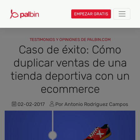
EMPEZAR GRATIS
TESTIMONIOS Y OPINIONES DE PALBIN.COM
Caso de éxito: Cómo
duplicar ventas de una
tienda deportiva con un
ecommerce
02-02-2017
Por Antonio Rodriguez Campos