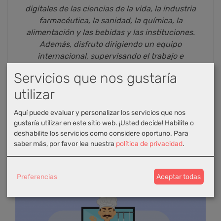
digitales de las ciencias de la vida, la industria
farmacéutica, la sanidad, la química, la
alimentación y las bebidas y las instituciones.
Además, disfruto dirigiendo un equipo
internacional, supervisando el trabajo e
impulsando los objetivos financieros y operativos
Servicios que nos gustaría
de mi Unidad de Negocios, siempre ayudando a
utilizar
las personas a prosperar.
Ver todos los artículos de
Antonio Rodriguez
Aquí puede evaluar y personalizar los servicios que nos
Campos
gustaría utilizar en este sitio web. ¡Usted decide! Habilite o
deshabilite los servicios como considere oportuno.
Para
saber más, por favor lea nuestra
política de privacidad
.
Quizás encuentres interesantes los siguientes
artículos
relacionados
:
Preferencias
Aceptar todas