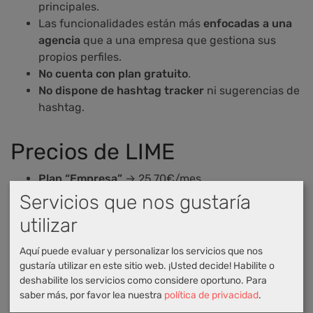
principales.
Las funcionalidades están más
enfocadas a una
agencia
que a una empresa que gestiona sus
propios perfiles.
No cuenta con plan gratuito
.
No dispone de hashtag tracker
ni sugerencias de
hashtag.
Precios de LIME
Plan “Empresa”
→ 25,70€/mes
Plan “Empresa +”
→ 82,50€/mes
Servicios que nos gustaría
Plan “Agencia”
→ 175,20€/mes
utilizar
Si seleccionas el pago anual en los
Aquí puede evaluar y personalizar los servicios que nos
gustaría utilizar en este sitio web. ¡Usted decide! Habilite o
planes, podrás disfrutar de un descuento
deshabilite los servicios como considere oportuno.
Para
en tu cuota por pronto pago.
saber más, por favor lea nuestra
política de privacidad
.