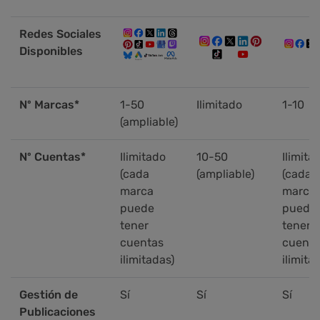
Redes Sociales
Disponibles
Nº Marcas*
1-50
Ilimitado
1-10
(ampliable)
Nº Cuentas*
Ilimitado
10-50
Ilimita
(cada
(ampliable)
(cada
marca
marca
puede
puede
tener
tener
cuentas
cuenta
ilimitadas)
ilimita
Gestión de
Sí
Sí
Sí
Publicaciones