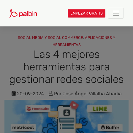
EMPEZAR GRATIS
SOCIAL MEDIA Y SOCIAL COMMERCE
,
APLICACIONES Y
HERRAMIENTAS
Las 4 mejores
herramientas para
gestionar redes sociales
20-09-2024
Por Jose Ángel Villalba Abadia