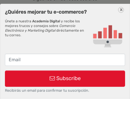
x
¿Quiéres mejorar tu e-commerce?
Únete a nuestra
Academia Digital
y recibe los
Newsletter
mejores trucos y consejos sobre
Comercio
Electrónico y Marketing Digital
diréctamente en
tu correo.
Correo Electrónico
Suscribirse
Subscribe
Recibirás un email para confirmar tu suscripción.
©2026 Siokia SL | Palbin.com: Crea tu tienda en dos