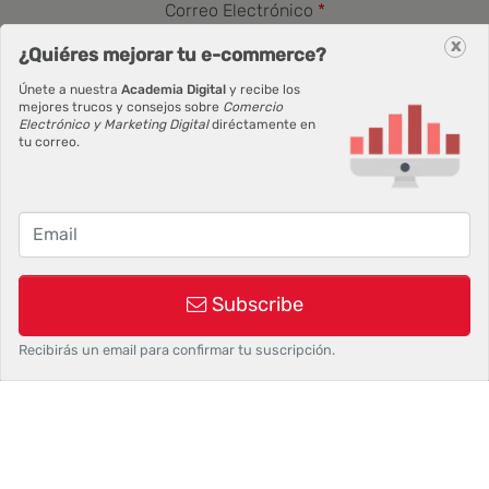
Correo Electrónico
x
¿Quiéres mejorar tu e-commerce?
Únete a nuestra
Academia Digital
y recibe los
mejores trucos y consejos sobre
Comercio
Suscribirse
Electrónico y Marketing Digital
diréctamente en
tu correo.
Subscribe
©2026 Siokia SL | Palbin.com: Crea tu tienda en dos
Recibirás un email para confirmar tu suscripción.
pasos, 1 y 2.
Condiciones de uso
y
Política de
privacidad