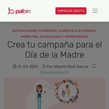
EMPEZAR GRATIS
NOTICIAS SOBRE ECOMMERCE
,
COMERCIO ELECTRÓNICO
,
MARKETING
,
APLICACIONES Y HERRAMIENTAS
Crea tu campaña para el
Día de la Madre
12-03-2021
Por Alberto Ruiz García
Comentarios (1)