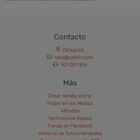
Contacto
Zaragoza
hola@palbin.com
901 001 814
Más
Crear tienda online
Palbin en los Medios
Afiliados
Testimonios Reales
Tienda en Facebook
Historial de funcionalidades