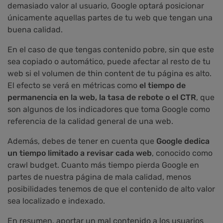
demasiado valor al usuario, Google optará posicionar
únicamente aquellas partes de tu web que tengan una
buena calidad.
En el caso de que tengas contenido pobre, sin que este
sea copiado o automático, puede afectar al resto de tu
web si el volumen de thin content de tu página es alto.
El efecto se verá en métricas como
el tiempo de
permanencia en la web, la tasa de rebote o el CTR
, que
son algunos de los indicadores que toma Google como
referencia de la calidad general de una web.
Además, debes de tener en cuenta que
Google dedica
un tiempo limitado a revisar cada web
, conocido como
crawl budget. Cuanto más tiempo pierda Google en
partes de nuestra página de mala calidad, menos
posibilidades tenemos de que el contenido de alto valor
sea localizado e indexado.
En resumen, aportar un mal contenido a los usuarios