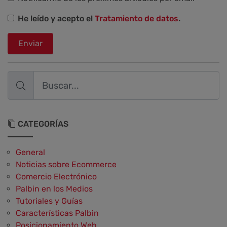
He leído y acepto el
Tratamiento de datos
.
Enviar
CATEGORÍAS
General
Noticias sobre Ecommerce
Comercio Electrónico
Palbin en los Medios
Tutoriales y Guías
Características Palbin
Posicionamiento Web