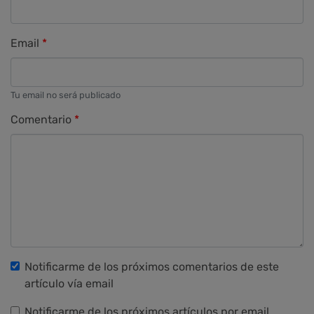
Email
Tu email no será publicado
Comentario
Notificarme de los próximos comentarios de este
artículo vía email
Notificarme de los próximos artículos por email