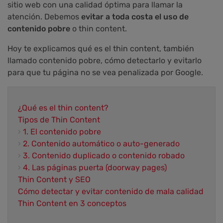
sitio web con una calidad óptima para llamar la
atención. Debemos
evitar a toda costa el uso de
contenido pobre
o thin content.
Hoy te explicamos qué es el thin content, también
llamado contenido pobre, cómo detectarlo y evitarlo
para que tu página no se vea penalizada por Google.
¿Qué es el thin content?
Tipos de Thin Content
›
1. El contenido pobre
›
2. Contenido automático o auto-generado
›
3. Contenido duplicado o contenido robado
›
4. Las páginas puerta (doorway pages)
Thin Content y SEO
Cómo detectar y evitar contenido de mala calidad
Thin Content en 3 conceptos