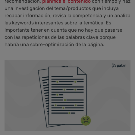
recomendación,
planifica el contenido
con tiempo y haz
una investigación del tema/productos que incluya
recabar información, revisa la competencia y un analiza
las keywords interesantes sobre la temática. Es
importante tener en cuenta que no hay que pasarse
con las repeticiones de las palabras clave porque
habría una sobre-optimización de la página.