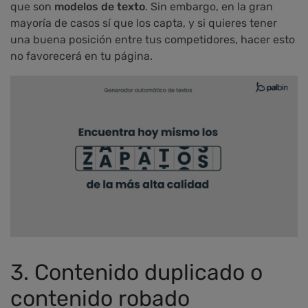
que son
modelos de texto
. Sin embargo, en la gran
mayoría de casos sí que los capta, y si quieres tener
una buena posición entre tus competidores, hacer esto
no favorecerá en tu página.
3. Contenido duplicado o
contenido robado