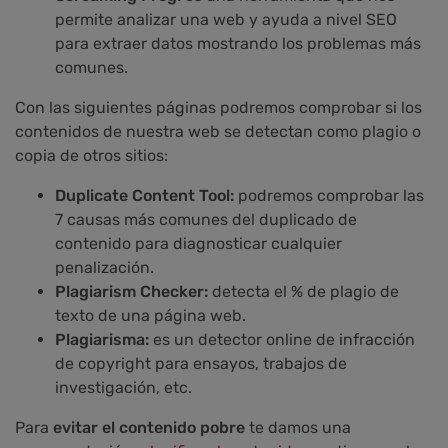
permite analizar una web y ayuda a nivel SEO
para extraer datos mostrando los problemas más
comunes.
Con las siguientes páginas podremos comprobar si los
contenidos de nuestra web se detectan como plagio o
copia de otros sitios:
Duplicate Content Tool:
podremos comprobar las
7 causas más comunes del duplicado de
contenido para diagnosticar cualquier
penalización.
Plagiarism Checker:
detecta el % de plagio de
texto de una página web.
Plagiarisma:
es un detector online de infracción
de copyright para ensayos, trabajos de
investigación, etc.
Para
evitar el contenido pobre
te damos una