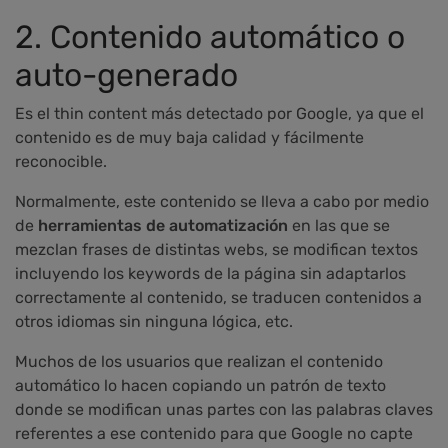
2. Contenido automático o
auto-generado
Es el thin content más detectado por Google, ya que el
contenido es de muy baja calidad y fácilmente
reconocible.
Normalmente, este contenido se lleva a cabo por medio
de
herramientas de automatización
en las que se
mezclan frases de distintas webs, se modifican textos
incluyendo los keywords de la página sin adaptarlos
correctamente al contenido, se traducen contenidos a
otros idiomas sin ninguna lógica, etc.
Muchos de los usuarios que realizan el contenido
automático lo hacen copiando un patrón de texto
donde se modifican unas partes con las palabras claves
referentes a ese contenido para que Google no capte