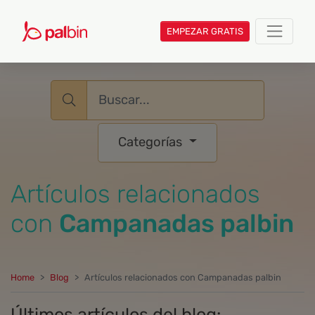
EMPEZAR GRATIS
Username
Categorías
Artículos relacionados
con
Campanadas palbin
Home
Blog
Artículos relacionados con Campanadas palbin
Últimos artículos del blog: