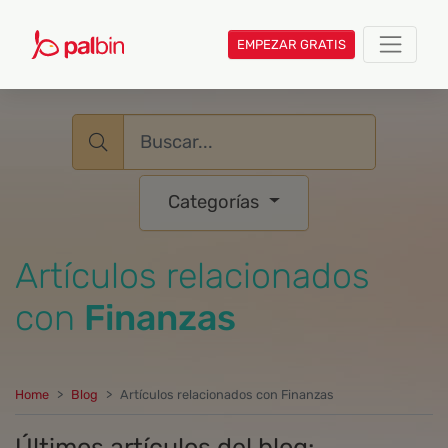
EMPEZAR GRATIS
Username
Categorías
Artículos relacionados
con
Finanzas
Home
Blog
Artículos relacionados con Finanzas
Últimos artículos del blog: