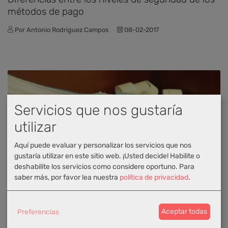
métodos de pago
Por Antonio Rodriguez Campos
08-02-2017
Servicios que nos gustaría
utilizar
Aquí puede evaluar y personalizar los servicios que nos
gustaría utilizar en este sitio web. ¡Usted decide! Habilite o
deshabilite los servicios como considere oportuno.
Para
Comercio Electrónico
saber más, por favor lea nuestra
política de privacidad
.
Cómo hacer la contabilidad en una empresa
digital
Por Palbin Com
12-04-2014
Preferencias
Aceptar todas