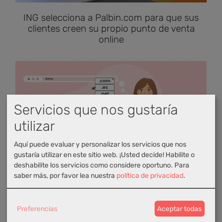
ING selecciona a Palbin.com para que sus
clientes creen su propio punto de venta
online
Servicios que nos gustaría
utilizar
Aquí puede evaluar y personalizar los servicios que nos
Extensiones de dominio: qué son y las más
gustaría utilizar en este sitio web. ¡Usted decide! Habilite o
populares
deshabilite los servicios como considere oportuno.
Para
saber más, por favor lea nuestra
política de privacidad
.
Preferencias
Aceptar todas
Comentarios