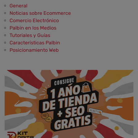
General
Noticias sobre Ecommerce
Comercio Electrónico
Palbin en los Medios
Tutoriales y Guías
Características Palbin
Posicionamiento Web
Social Media y Social Commerce
Marketing
Aplicaciones y Herramientas
Testimonios y Opiniones de Palbin.com
Diseño web y UX