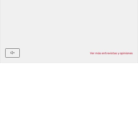
Suscribirse
Ver más entrevistas y opiniones
©2026 Siokia SL | Palbin.com: Crea tu tienda en dos
pasos, 1 y 2.
Condiciones de uso
y
Política de
privacidad