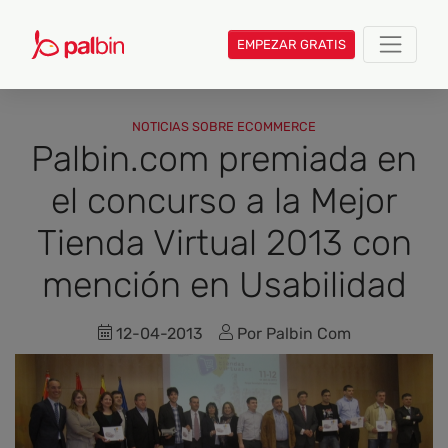
EMPEZAR GRATIS
NOTICIAS SOBRE ECOMMERCE
Palbin.com premiada en
el concurso a la Mejor
Tienda Virtual 2013 con
mención en Usabilidad
12-04-2013
Por Palbin Com