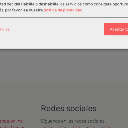
ted decide! Habilite o deshabilite los servicios como considere oportun
s, por favor lea nuestra
política de privacidad
.
ncias
Aceptar t
< Ver el historial completo de funcionalidades
Redes sociales
enda online
Síguenos en las redes sociales
en los Medios