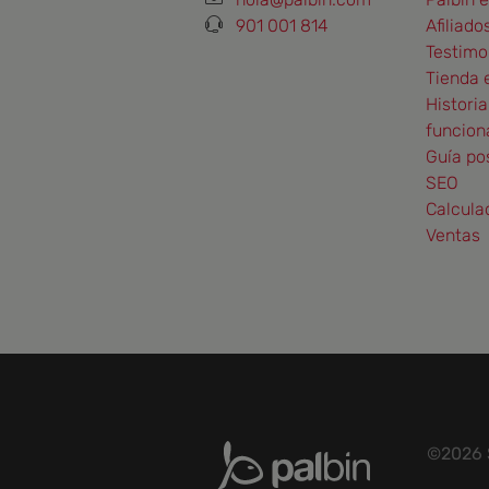
901 001 814
Afiliado
Testimo
Tienda 
Historia
funcion
Guía po
SEO
Calcula
Ventas
©2026 S