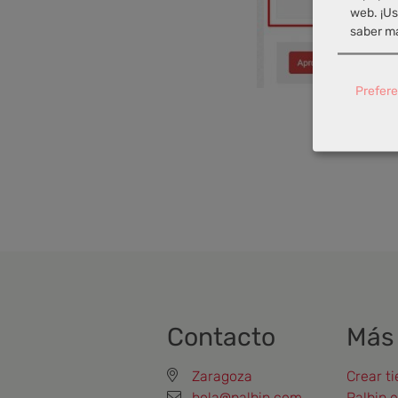
web. ¡Us
saber má
Prefere
Contacto
Más
Zaragoza
Crear ti
hola@palbin.com
Palbin 