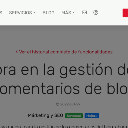
S
SERVICIOS
BLOG
MÁS
< Ver el historial completo de funcionalidades
ra en la gestión d
omentarios de bl
2022-08-29
Márketing y SEO
Novedad
Mejora
va mejora para la gestión de los comentarios del blog, ahora