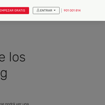
EMPEZAR GRATIS
ENTRAR
901 001 814
e los
og
 se podrá ver una