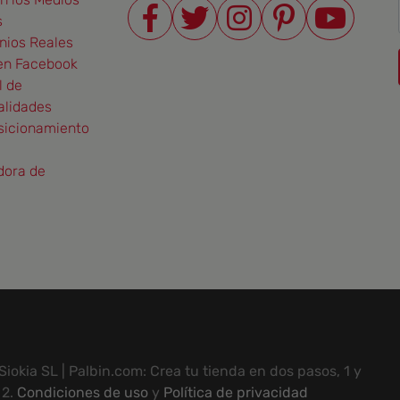
s
nios Reales
en Facebook
l de
alidades
sicionamiento
dora de
iokia SL | Palbin.com: Crea tu tienda en dos pasos, 1 y
2.
Condiciones de uso
y
Política de privacidad