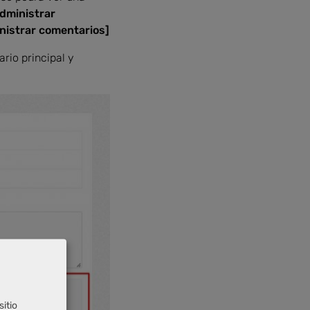
dministrar
nistrar comentarios]
rio principal y
sitio