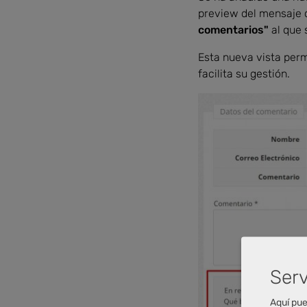
preview del mensaje 
comentarios"
al que
Esta nueva vista perm
facilita su gestión.
Serv
Aquí pue